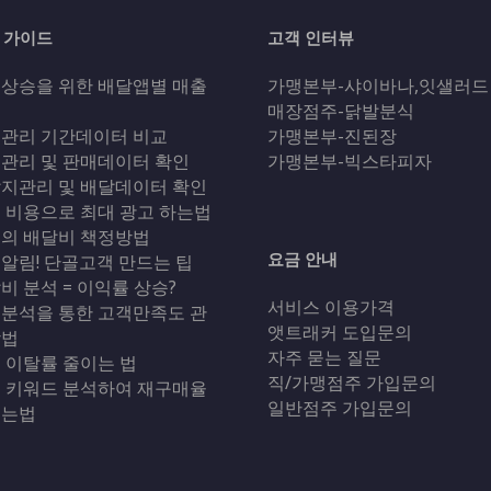
 가이드
고객 인터뷰
상승을 위한 배달앱별 매출
가맹본부-샤이바나,잇샐러드
석
매장점주-닭발분식
관리 기간데이터 비교
가맹본부-진된장
관리 및 판매데이터 확인
가맹본부-빅스타피자
지관리 및 배달데이터 확인
 비용으로 최대 광고 하는법
의 배달비 책정방법
요금 안내
알림! 단골고객 만드는 팁
비 분석 = 이익률 상승?
서비스 이용가격
분석을 통한 고객만족도 관
앳트래커 도입문의
방법
자주 묻는 질문
 이탈률 줄이는 법
직/가맹점주 가입문의
 키워드 분석하여 재구매율
일반점주 가입문의
리는법