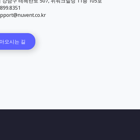
강남구 테헤란로 507, 위워크빌딩 11층 105호
99.8351
pport@nuvent.co.kr
아오시는 길